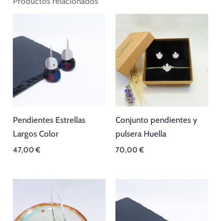
Productos relacionados
Pendientes Estrellas
Conjunto pendientes y
Largos Color
pulsera Huella
47,00
€
70,00
€
Rango
de
precios:
desde
37,00 €