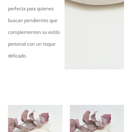
perfecta para quienes
buscan pendientes que
complementen su estilo
personal con un toque
delicado.
Este
Este
producto
producto
tiene
tiene