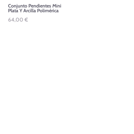
se
Conjunto Pendientes Mini
Plata Y Arcilla Polimérica
pueden
64,00
€
elegir
en
la
página
de
producto