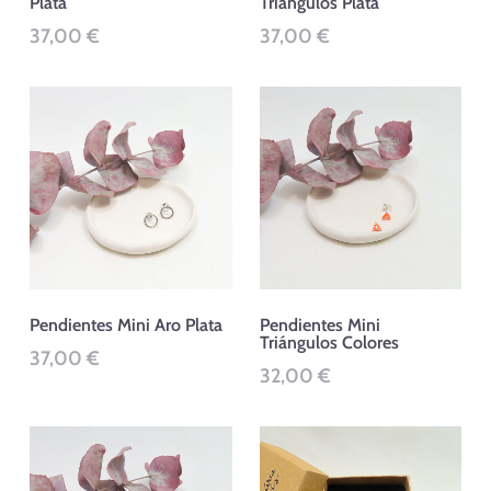
Plata
Triángulos Plata
37,00
€
37,00
€
Este
Este
producto
producto
tiene
tiene
múltiples
múltiples
variantes.
variantes.
Las
Las
opciones
opciones
se
se
Pendientes Mini Aro Plata
Pendientes Mini
Triángulos Colores
pueden
pueden
37,00
€
32,00
€
elegir
elegir
en
en
la
la
Este
Este
página
página
producto
producto