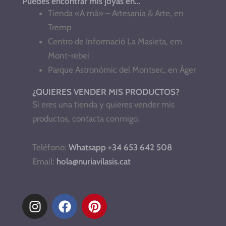
Puedes encontrar mis joyas en...
Tienda «A mà» – Artesania & Arte, en
Tremp
Centro de Informació La Masieta, em
Mont-rebei
Parque Astronòmic del Montsec, en Àger
¿QUIERES VENDER MIS PRODUCTOS?
Si eres una tienda y quieres vender mis
productos, contacta conmigo.
Teléfono:
Whatsapp +34 653 642 508
Email:
hola@nuriavilasis.cat
I
F
P
n
a
i
s
c
n