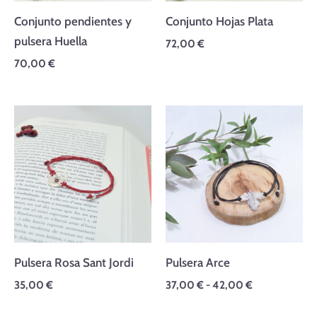
Conjunto pendientes y
Conjunto Hojas Plata
pulsera Huella
72,00
€
70,00
€
Rango
de
precios:
desde
37,00 €
hasta
42,00 €
Pulsera Rosa Sant Jordi
Pulsera Arce
35,00
€
37,00
€
-
42,00
€