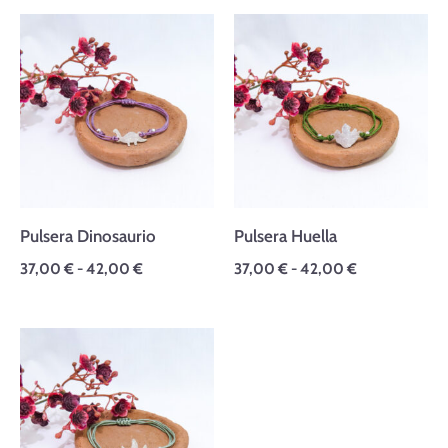
Rango
Rango
de
de
precios:
precios:
desde
desde
37,00 €
37,00 €
hasta
hasta
42,00 €
42,00 €
Pulsera Dinosaurio
Pulsera Huella
37,00
€
-
42,00
€
37,00
€
-
42,00
€
Rango
de
precios:
desde
37,00 €
hasta