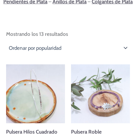
Pendientes de Plata
–
Anillos de Plata
–
Colgantes de Plata
Mostrando los 13 resultados
Rango
de
precios:
desde
37,00 €
hasta
42,00 €
Pulsera Hilos Cuadrado
Pulsera Roble