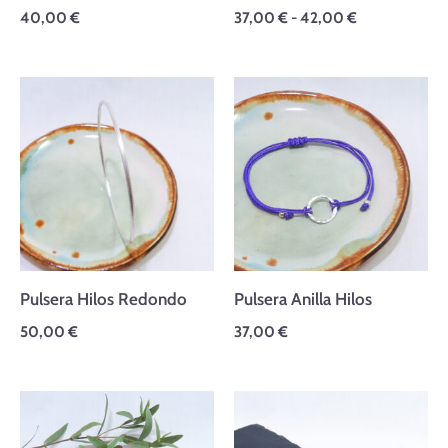
40,00
€
37,00
€
-
42,00
€
Pulsera Hilos Redondo
Pulsera Anilla Hilos
50,00
€
37,00
€
Rango
de
precios: