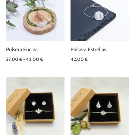
desde
37,00 €
hasta
42,00 €
Pulsera Encina
Pulsera Estrellas
37,00
€
-
42,00
€
42,00
€