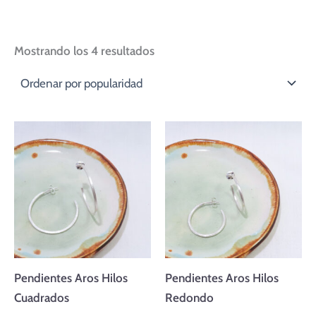
Mostrando los 4 resultados
Rango
Rango
de
de
precios:
precios:
desde
desde
40,00 €
40,00 €
hasta
hasta
44,00 €
44,00 €
Pendientes Aros Hilos
Pendientes Aros Hilos
Cuadrados
Redondo