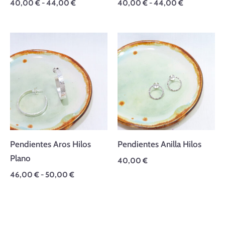
40,00
€
-
44,00
€
40,00
€
-
44,00
€
Rango
de
precios:
desde
46,00 €
hasta
50,00 €
Pendientes Aros Hilos
Pendientes Anilla Hilos
Plano
40,00
€
46,00
€
-
50,00
€