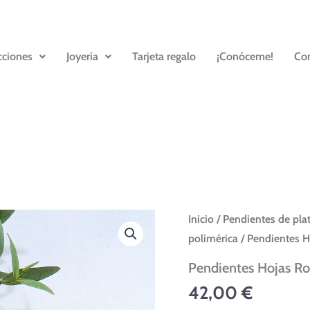
cciones
Joyería
Tarjeta regalo
¡Conóceme!
Con
Pendientes
Inicio
/
Pendientes de pla
Hojas
polimérica
/ Pendientes H
Rosa
cantidad
Pendientes Hojas Ro
42,00
€