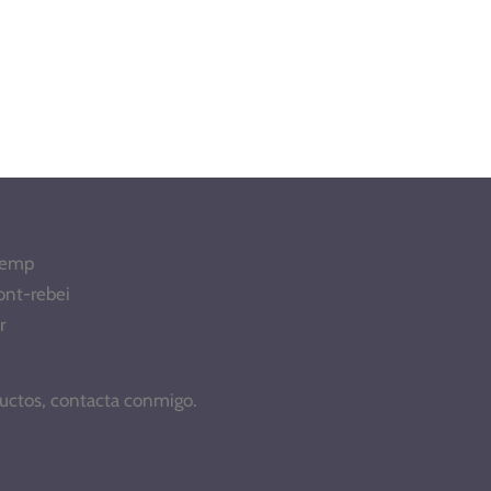
Tremp
ont-rebei
r
ductos, contacta conmigo.