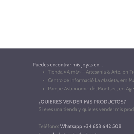
Puedes encontrar mis joyas en...
Tienda «A mà» – Artesania & Arte, en 
Centro de Informació La Masieta, em M
Parque Astronòmic del Montsec, en Àge
¿QUIERES VENDER MIS PRODUCTOS?
Si eres una tienda y quieres vender mis pro
Teléfono:
Whatsapp +34 653 642 508