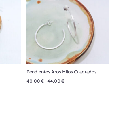
desde
40,00 €
hasta
44,00 €
Pendientes Aros Hilos Cuadrados
40,00
€
-
44,00
€