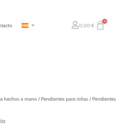
tacto
0,00
€
ta hechos a mano
/
Pendientes para niñas
/ Pendientes
io