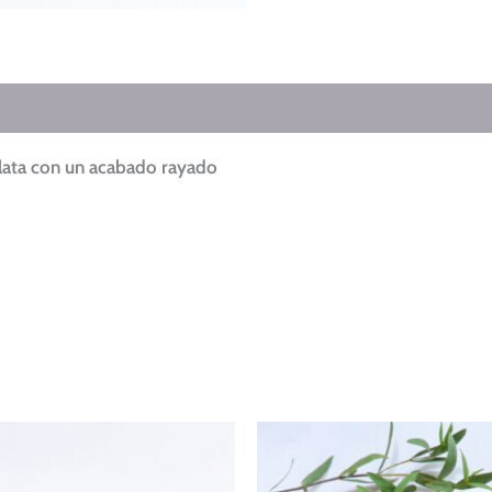
lata con un acabado rayado
Rango
de
precios: