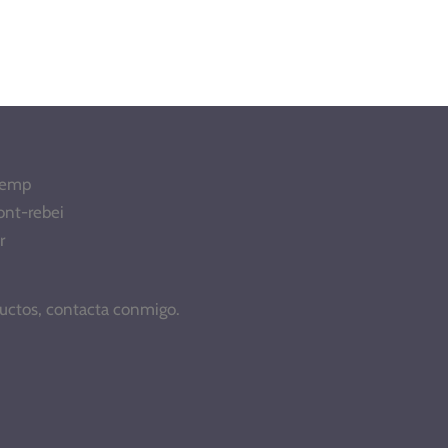
Tremp
ont-rebei
r
ductos, contacta conmigo.